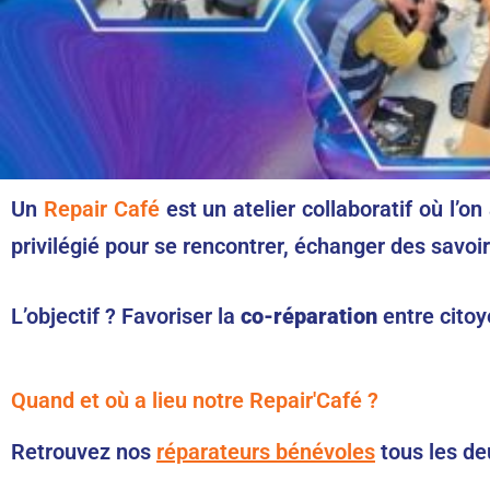
Un
Repair Café
est un atelier collaboratif où l’
privilégié pour se rencontrer, échanger des savoi
L’objectif ? Favoriser la
co-réparation
entre citoy
Quand et où a lieu notre Repair'Café ?
Retrouvez nos
réparateurs bénévoles
tous les d