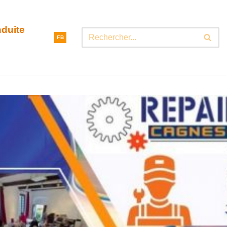
nduite
FB