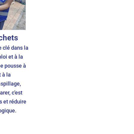
chets
e clé dans la
oi et à la
he pousse à
 à la
spillage,
arer, c'est
s et réduire
ogique.